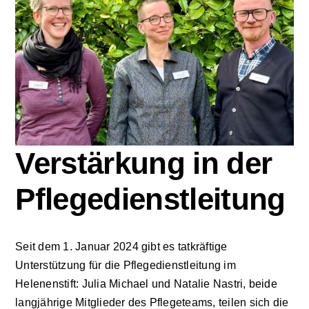
Zu Gast im Hospiz
Ambulanter Hospizberatungsdienst
Trauerarbeit
Verstärkung in der
Engagement
Pflegedienstleitung
Veranstaltungen
Seit dem 1. Januar 2024 gibt es tatkräftige
Hospiz am Deich
Unterstützung für die Pflegedienstleitung im
Helenenstift: Julia Michael und Natalie Nastri, beide
Stiftung Hamburger Hospiz
langjährige Mitglieder des Pflegeteams, teilen sich die