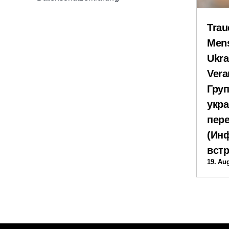
Trau
Mens
Ukra
Vera
Груп
укра
пер
(Ин
встр
19. Au