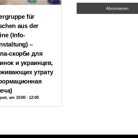
ergruppe für
chen aus der
ine (Info-
nstaltung) –
па-скорби для
инок и украинцев,
еживающих утрату
формационная
еча)
gust, um 10:00
-
12:00