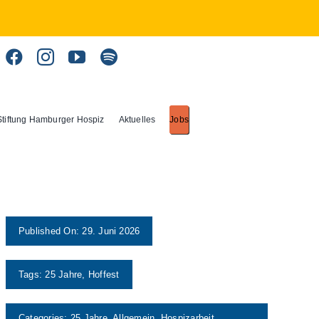
Stiftung Hamburger Hospiz
Aktuelles
Jobs
Published On: 29. Juni 2026
Tags:
25 Jahre
,
Hoffest
Categories:
25 Jahre
,
Allgemein
,
Hospizarbeit
,