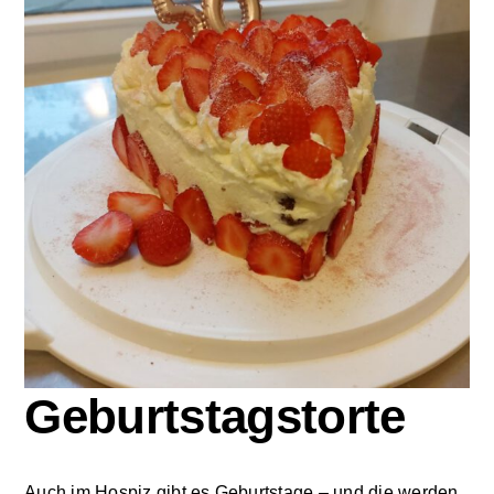
Zu Gast im Hospiz
Ambulanter Hospizberatungsdienst
Trauerarbeit
Engagement
Veranstaltungen
Hospiz am Deich
Geburtstagstorte
Stiftung Hamburger Hospiz
Auch im Hospiz gibt es Geburtstage – und die werden