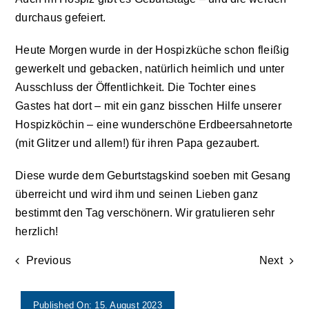
durchaus gefeiert.
Aktuelles
Heute Morgen wurde in der Hospizküche schon fleißig
gewerkelt und gebacken, natürlich heimlich und unter
Kontakt
Ausschluss der Öffentlichkeit. Die Tochter eines
Gastes hat dort – mit ein ganz bisschen Hilfe unserer
Leichte Sprache
Hospizköchin – eine wunderschöne Erdbeersahnetorte
(mit Glitzer und allem!) für ihren Papa gezaubert.
Stellenangebote und Praktika
Diese wurde dem Geburtstagskind soeben mit Gesang
überreicht und wird ihm und seinen Lieben ganz
Downloads
bestimmt den Tag verschönern. Wir gratulieren sehr
herzlich!
Erfahrungsberichte
Previous
Next
Datenschutzerklärung
Published On: 15. August 2023