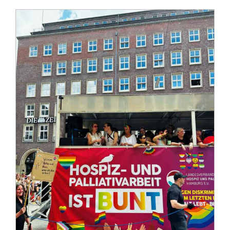
Zu Gast im Hospiz
Ambulanter Hospizberatungsdienst
Trauerarbeit
Engagement
Veranstaltungen
Hospiz am Deich
Stiftung Hamburger Hospiz