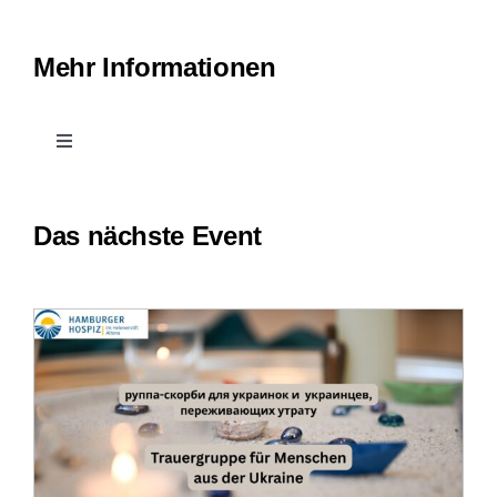
Mehr Informationen
Toggle
Navigation
Kontakt
Das nächste Event
Leichte Sprache
Erfahrungsberichte
Downloads
Impressum