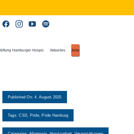
Stiftung Hamburger Hospiz
Aktuelles
Jobs
Published On: 4. August 2025
Tags:
CSD
,
Pride
,
Pride Hamburg
Categories:
Allgemein
,
Hospizarbeit
,
Veranstaltungen