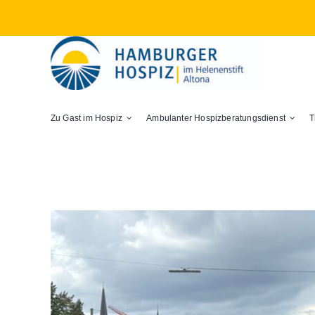
Zum
Inhalt
springen
Zu Gast im Hospiz
Ambulanter Hospizberatungsdienst
T