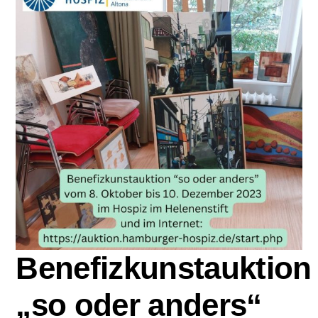
Zu Gast im Hospiz
Ambulanter Hospizberatungsdienst
Trauerarbeit
Engagement
Veranstaltungen
Hospiz am Deich
Benefizkunstauktion
„so oder anders“
Stiftung Hamburger Hospiz