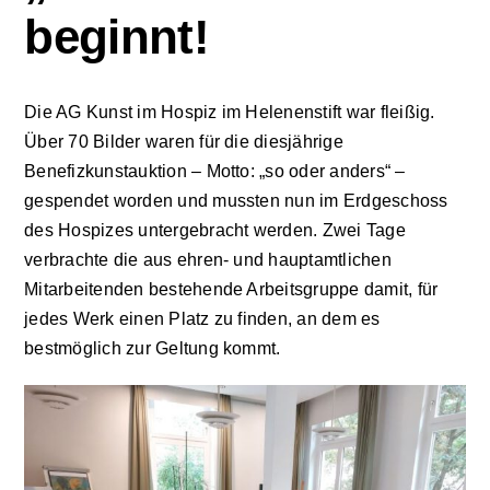
beginnt!
Aktuelles
Die AG Kunst im Hospiz im Helenenstift war fleißig.
Kontakt
Über 70 Bilder waren für die diesjährige
Benefizkunstauktion – Motto: „so oder anders“ –
Leichte Sprache
gespendet worden und mussten nun im Erdgeschoss
des Hospizes untergebracht werden. Zwei Tage
verbrachte die aus ehren- und hauptamtlichen
Stellenangebote und Praktika
Mitarbeitenden bestehende Arbeitsgruppe damit, für
jedes Werk einen Platz zu finden, an dem es
Downloads
bestmöglich zur Geltung kommt.
Erfahrungsberichte
Datenschutzerklärung