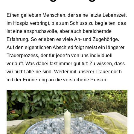
Aktuelles
Einen geliebten Menschen, der seine letzte Lebenszeit
im Hospiz verbringt, bis zum Schluss zu begleiten, das
ist eine anspruchsvolle, aber auch bereichernde
Kontakt
Erfahrung. So erleben es viele An- und Zugehörige.
Auf den eigentlichen Abschied folgt meist ein längerer
Leichte Sprache
Trauerprozess, der für jede*n von uns individuell
verläuft. Was dabei fast immer gut tut: Zu wissen, dass
wir nicht alleine sind. Weder mit unserer Trauer noch
Stellenangebote und Praktika
mit der Erinnerung an die verstorbene Person.
Downloads
Erfahrungsberichte
Datenschutzerklärung