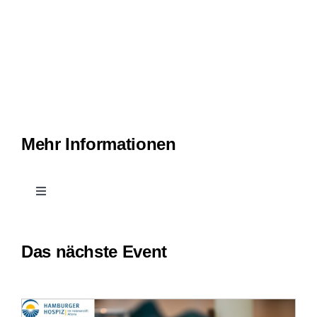
Mehr Informationen
Toggle
Navigation
Kontakt
Das nächste Event
Leichte Sprache