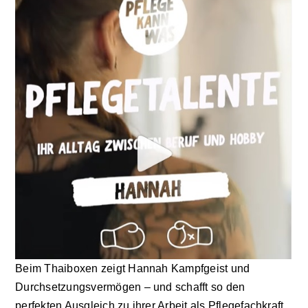
Zu Gast im Hospiz
Ambulanter Hospizberatungsdienst
Trauerarbeit
Engagement
Veranstaltungen
Hospiz am Deich
Beim Thaiboxen zeigt Hannah Kampfgeist und
Durchsetzungsvermögen – und schafft so den
Stiftung Hamburger Hospiz
perfekten Ausgleich zu ihrer Arbeit als Pflegefachkraft