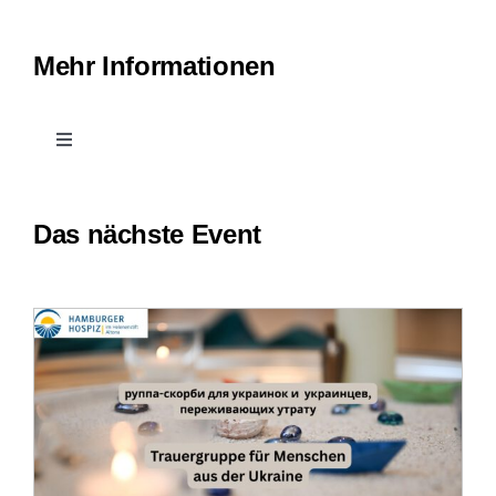
Mehr Informationen
Toggle
Navigation
Kontakt
Das nächste Event
Leichte Sprache
Erfahrungsberichte
Downloads
Impressum