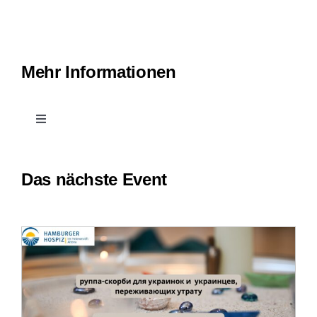
Mehr Informationen
Toggle
Navigation
Kontakt
Das nächste Event
Leichte Sprache
Erfahrungsberichte
Downloads