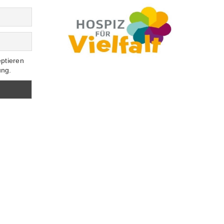
eptieren
ung.