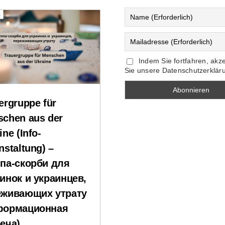
Indem Sie fortfahren, akz
Sie unsere Datenschutzerklär
ergruppe für
chen aus der
ine (Info-
nstaltung) –
па-скорби для
инок и украинцев,
еживающих утрату
формационная
еча)