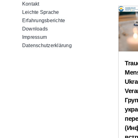
Kontakt
Leichte Sprache
Erfahrungsberichte
Downloads
Impressum
Datenschutzerklärung
Trau
Mens
Ukra
Vera
Груп
укра
пер
(Ин
встр