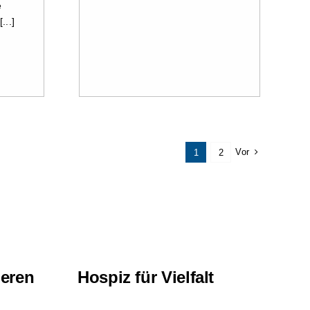
e
...]
Vor
1
2
ieren
Hospiz für Vielfalt