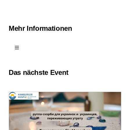
Mehr Informationen
Toggle
Navigation
Kontakt
Das nächste Event
Leichte Sprache
Erfahrungsberichte
Downloads