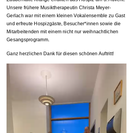
Unsere frühere Musiktherapeutin Christa Meyer-
Aktuelles
Gerlach war mit einem kleinen Vokalensemble zu Gast
und erfreute Hospizgäste, Besucher*innen sowie die
Mitarbeitenden mit einem nicht nur weihnachtlichen
Kontakt
Gesangsprogramm.
Leichte Sprache
Ganz herzlichen Dank für diesen schönen Auftritt!
Video-
Stellenangebote und Praktika
Player
Downloads
Erfahrungsberichte
Datenschutzerklärung