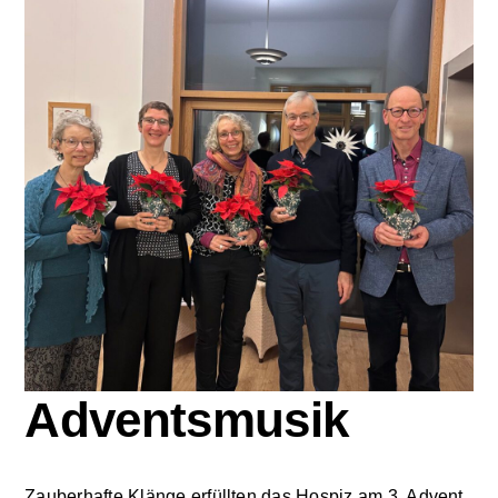
Zu Gast im Hospiz
Ambulanter Hospizberatungsdienst
Trauerarbeit
Engagement
Veranstaltungen
Hospiz am Deich
Adventsmusik
Stiftung Hamburger Hospiz
Zauberhafte Klänge erfüllten das Hospiz am 3. Advent.