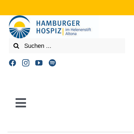
Zum
Inhalt
springen
Suche
nach:
Toggle
Navigation
Home