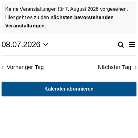
Veranstaltungen
Zu Gast im Hospiz
Keine Veranstaltungen für 7. August 2026 vorgesehen.
Hier geht es zu den
nächsten bevorstehenden
für
Hinweis
Veranstaltungen
.
Ambulanter Hospizberatungsdienst
7.
V
08.07.2026
Suche
Ver
Tag
Trauerarbeit
Datum
A
August
wählen.
Su
N
Vorheriger Tag
Nächster Tag
Engagement
2026
un
Kalender abonnieren
Veranstaltungen
Ans
Hospiz am Deich
Nav
Stiftung Hamburger Hospiz