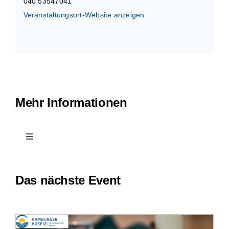
040 53547041
Veranstaltungsort-Website anzeigen
Mehr Informationen
Toggle
Navigation
Kontakt
Das nächste Event
Leichte Sprache