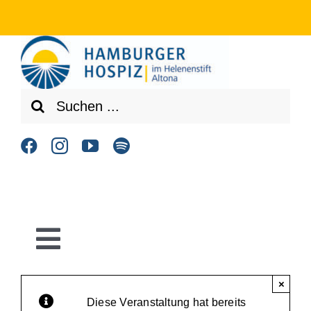
Zum
Inhalt
springen
Suche
nach:
Toggle
Navigation
×
Home
Diese Veranstaltung hat bereits