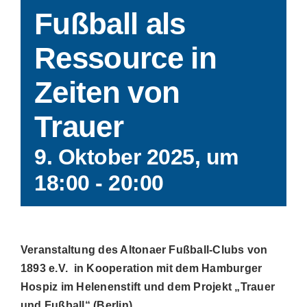
Fußball als
Aktuelles
Ressource in
Kontakt
Zeiten von
Trauer
Leichte Sprache
9. Oktober 2025, um
Stellenangebote und Praktika
18:00
-
20:00
Downloads
Veranstaltung des Altonaer Fußball-Clubs von
Erfahrungsberichte
1893 e.V. in Kooperation mit dem Hamburger
Hospiz im Helenenstift und dem Projekt „Trauer
Datenschutzerklärung
und Fußball“ (Berlin)