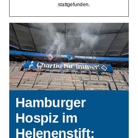
stattgefunden.
Zu Gast im Hospiz
Ambulanter Hospizberatungsdienst
Trauerarbeit
Engagement
Veranstaltungen
Hamburger
Hospiz am Deich
Hospiz im
Helenenstift:
Stiftung Hamburger Hospiz