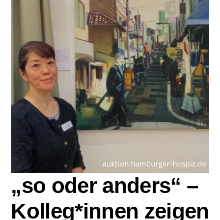
Zu Gast im Hospiz
Ambulanter Hospizberatungsdienst
Trauerarbeit
Engagement
Veranstaltungen
Hospiz am Deich
„so oder anders“ –
Kolleg*innen zeigen
Stiftung Hamburger Hospiz