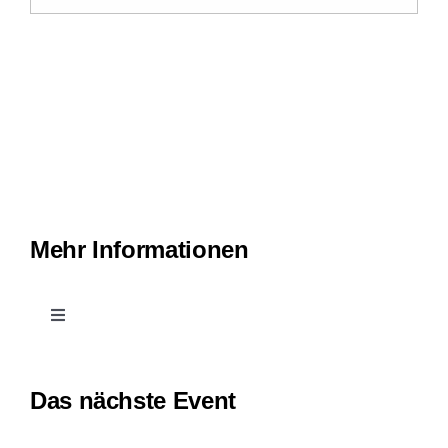
Mehr Informationen
Toggle
Navigation
Kontakt
Das nächste Event
Leichte Sprache