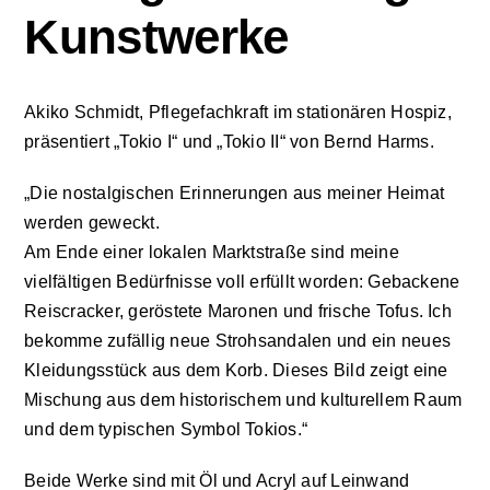
Kunstwerke
Aktuelles
Akiko Schmidt, Pflegefachkraft im stationären Hospiz,
Kontakt
präsentiert „Tokio I“ und „Tokio II“ von Bernd Harms.
Leichte Sprache
„Die nostalgischen Erinnerungen aus meiner Heimat
werden geweckt.
Am Ende einer lokalen Marktstraße sind meine
Stellenangebote und Praktika
vielfältigen Bedürfnisse voll erfüllt worden: Gebackene
Reiscracker, geröstete Maronen und frische Tofus. Ich
Downloads
bekomme zufällig neue Strohsandalen und ein neues
Kleidungsstück aus dem Korb. Dieses Bild zeigt eine
Mischung aus dem historischem und kulturellem Raum
Erfahrungsberichte
und dem typischen Symbol Tokios.“
Datenschutzerklärung
Beide Werke sind mit Öl und Acryl auf Leinwand