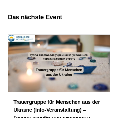
Navigation
Kontakt
Impressum
Das nächste Event
Leichte Sprache
Erfahrungsberichte
Downloads
Impressum
Datenschutzerklärung
Trauergruppe für Menschen aus der
Ukraine (Info-Veranstaltung) –
Группа-скорби для украинок и