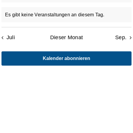
Aktuelles
Es gibt keine Veranstaltungen an diesem Tag.
Hinweis
Kontakt
Juli
Dieser Monat
Sep.
Leichte Sprache
Kalender abonnieren
Stellenangebote und Praktika
Downloads
Erfahrungsberichte
Datenschutzerklärung