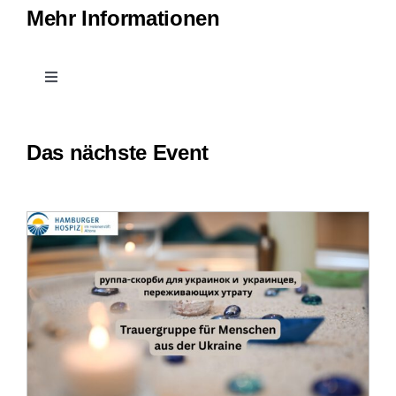
Mehr Informationen
Impressum
Toggle
Navigation
Kontakt
Das nächste Event
Leichte Sprache
Erfahrungsberichte
Downloads
Impressum