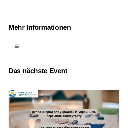
Impressum
Mehr Informationen
Toggle
Navigation
Kontakt
Das nächste Event
Leichte Sprache
Erfahrungsberichte
Downloads