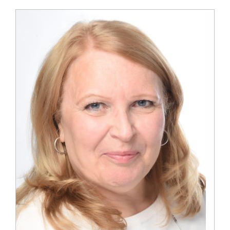
Zu Gast im Hospiz
Ambulanter Hospizberatungsdienst
Trauerarbeit
Engagement
Veranstaltungen
Hospiz am Deich
Stiftung Hamburger Hospiz