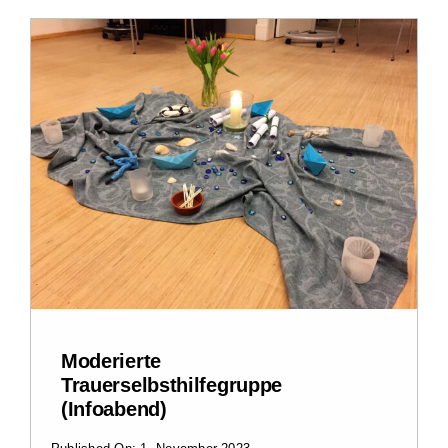
Zu Gast im Hospiz
Ambulanter Hospizberatungsdienst
Trauerarbeit
Engagement
Veranstaltungen
Hospiz am Deich
Moderierte
Trauerselbsthilfegruppe
(Infoabend)
Stiftung Hamburger Hospiz