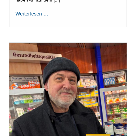
Aktuelles
Weiterlesen …
Kontakt
Leichte Sprache
Stellenangebote und Praktika
Downloads
Erfahrungsberichte
Datenschutzerklärung