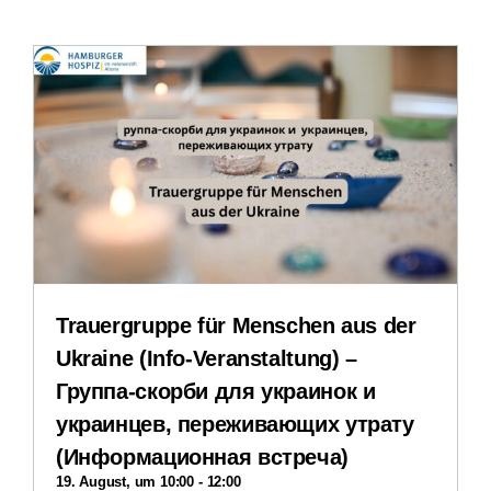
Leichte Sprache
Erfahrungsberichte
Downloads
Impressum
Datenschutzerklärung
Trauergruppe für Menschen aus der
Ukraine (Info-Veranstaltung) –
Группа-скорби для украинок и
украинцев, переживающих утрату
(Информационная встреча)
19. August, um 10:00
-
12:00