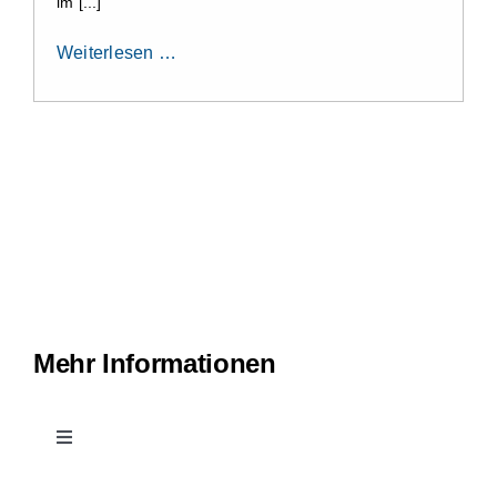
im [...]
Weiterlesen …
Mehr Informationen
Toggle
Navigation
Kontakt