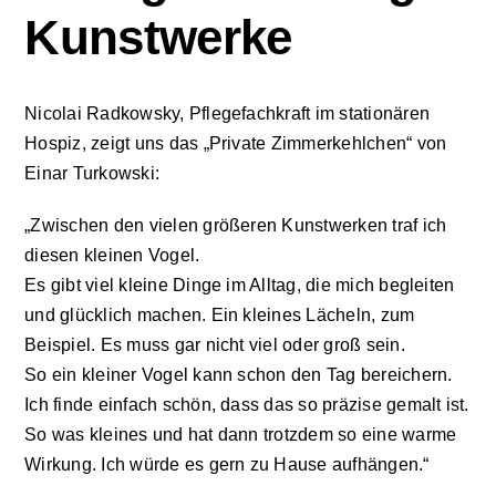
Kunstwerke
Aktuelles
Nicolai Radkowsky, Pflegefachkraft im stationären
Kontakt
Hospiz, zeigt uns das „Private Zimmerkehlchen“ von
Einar Turkowski:
Leichte Sprache
„Zwischen den vielen größeren Kunstwerken traf ich
diesen kleinen Vogel.
Stellenangebote und Praktika
Es gibt viel kleine Dinge im Alltag, die mich begleiten
und glücklich machen. Ein kleines Lächeln, zum
Downloads
Beispiel. Es muss gar nicht viel oder groß sein.
So ein kleiner Vogel kann schon den Tag bereichern.
Ich finde einfach schön, dass das so präzise gemalt ist.
Erfahrungsberichte
So was kleines und hat dann trotzdem so eine warme
Wirkung. Ich würde es gern zu Hause aufhängen.“
Datenschutzerklärung