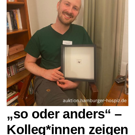
Zu Gast im Hospiz
Ambulanter Hospizberatungsdienst
Trauerarbeit
Engagement
Veranstaltungen
Hospiz am Deich
„so oder anders“ –
Kolleg*innen zeigen
Stiftung Hamburger Hospiz