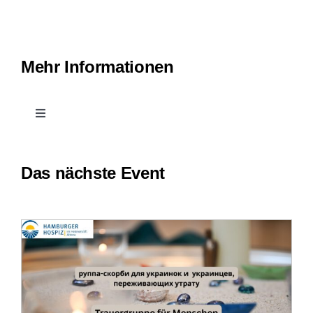
Impressum
Mehr Informationen
Toggle
Navigation
Kontakt
Das nächste Event
Leichte Sprache
Erfahrungsberichte
Downloads