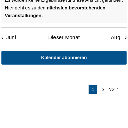
Es wurden keine Ergebnisse für diese Ansicht gefunden.
Hier geht es zu den
nächsten bevorstehenden
Hinweis
Aktuelles
Veranstaltungen
.
Kontakt
Juni
Dieser Monat
Aug.
Leichte Sprache
Kalender abonnieren
Stellenangebote und Praktika
Downloads
Vor
1
2
Erfahrungsberichte
Datenschutzerklärung